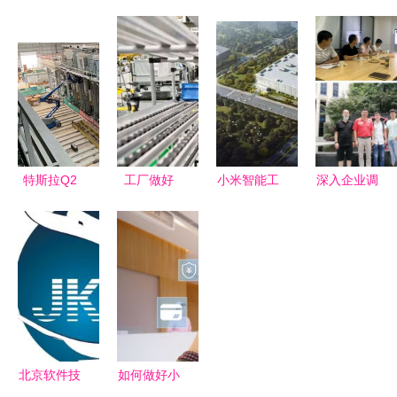
年上半年系
打造智慧城
件及技术咨
膺2022年
统规划与管
市服务的数
询解析
中国虚拟人
理师退费已
字中枢
创新势力奖
办理，不再
两项大奖
安排补考
特斯拉Q2
工厂做好
小米智能工
深入企业调
净利润1.29
6S管理，
厂二期进展
研，助力学
亿美元，股
真正收益比
北京昌平发
生成长——
价飙升超
你想象的多
布施工摘要
经济与管理
7% 北京软
得多
系赴北京软
件技术咨询
件技术咨询
视角解读
公司开展校
外实习与就
北京软件技
如何做好小
业基地调研