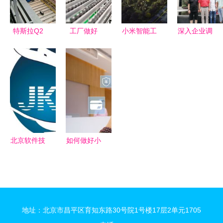
特斯拉Q2
工厂做好
小米智能工
深入企业调
净利润1.29
6S管理，
厂二期进展
研，助力学
亿美元，股
真正收益比
北京昌平发
生成长——
价飙升超
你想象的多
布施工摘要
经济与管理
7% 北京软
得多
系赴北京软
件技术咨询
件技术咨询
视角解读
公司开展校
外实习与就
北京软件技
如何做好小
业基地调研
术咨询 从
程序开发制
工作
建科研到行
作的定位分
业创新引擎
析？北京软
件技术咨询
地址：北京市昌平区育知东路30号院1号楼17层2单元1705
为您解读