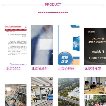
PRODUCT
----------------
北京2022
北京通软件
北京心理软
元境科技荣
年上半年系
打造智慧城
件及技术咨
膺2022年
统规划与管
市服务的数
询解析
中国虚拟人
理师退费已
字中枢
创新势力奖
办理，不再
两项大奖
安排补考