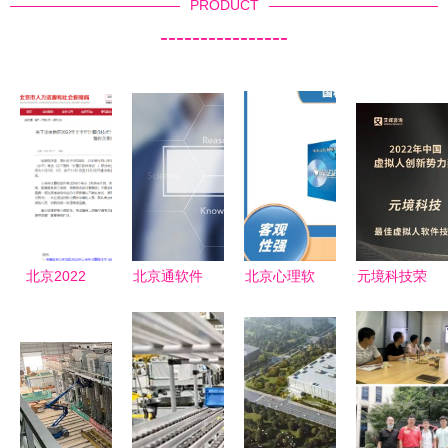
PRODUCT
----------------
北京2022
北京通软件
北京心理软
元境科技荣
年上半年系
打造智慧城
件及技术咨
膺2022年
统规划与管
市服务的数
询解析
中国虚拟人
理师退费已
字中枢
创新势力奖
办理，不再
两项大奖
安排补考