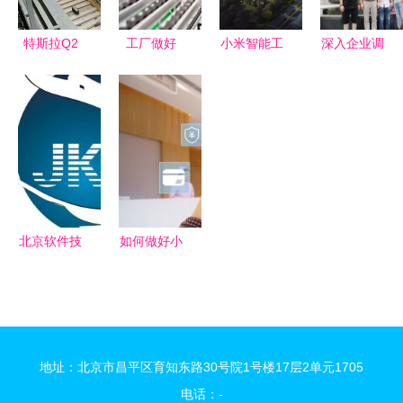
特斯拉Q2
工厂做好
小米智能工
深入企业调
净利润1.29
6S管理，
厂二期进展
研，助力学
亿美元，股
真正收益比
北京昌平发
生成长——
价飙升超
你想象的多
布施工摘要
经济与管理
7% 北京软
得多
系赴北京软
件技术咨询
件技术咨询
视角解读
公司开展校
外实习与就
北京软件技
如何做好小
业基地调研
术咨询 从
程序开发制
工作
建科研到行
作的定位分
业创新引擎
析？北京软
件技术咨询
地址：北京市昌平区育知东路30号院1号楼17层2单元1705
为您解读
电话：-