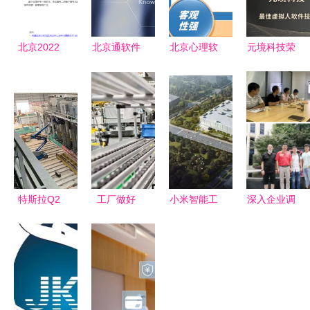
北京2022
北京通软件
北京心理软
元境科技荣
年上半年系
打造智慧城
件及技术咨
膺2022年
统规划与管
市服务的数
询解析
中国虚拟人
理师退费已
字中枢
创新势力奖
办理，不再
两项大奖
安排补考
特斯拉Q2
工厂做好
小米智能工
深入企业调
净利润1.29
6S管理，
厂二期进展
研，助力学
亿美元，股
真正收益比
北京昌平发
生成长——
价飙升超
你想象的多
布施工摘要
经济与管理
7% 北京软
得多
系赴北京软
件技术咨询
件技术咨询